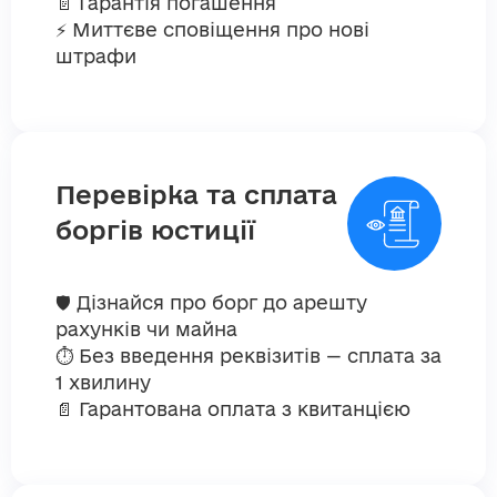
📄 Гарантія погашення
⚡ Миттєве сповіщення про нові
штрафи
Перевірка та сплата
боргів юстиції
🛡️ Дізнайся про борг до арешту
рахунків чи майна
⏱️ Без введення реквізитів — сплата за
1 хвилину
📄 Гарантована оплата з квитанцією